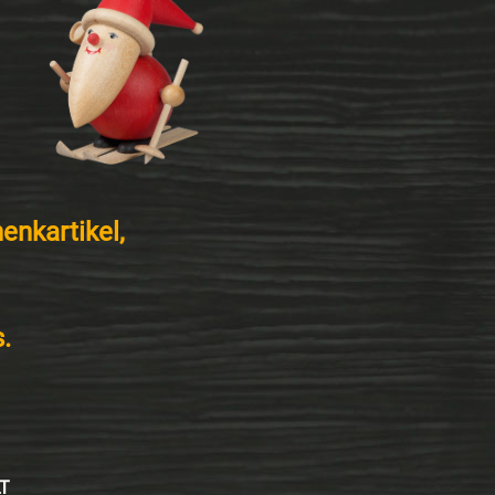
nkartikel,
.
T