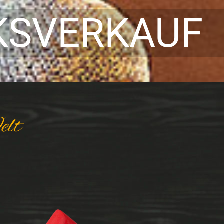
KSVERKAUF
elt